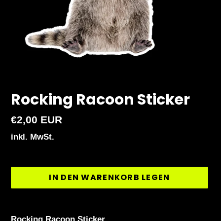
Rocking Racoon Sticker
Normaler
€2,00 EUR
Preis
inkl. MwSt.
IN DEN WARENKORB LEGEN
Produkt
wird
Rocking Racoon Sticker