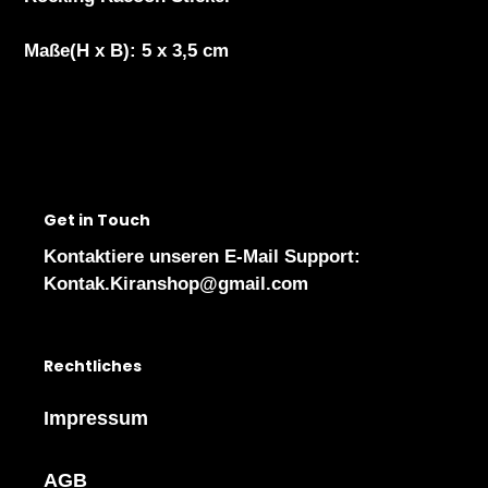
zum
Warenkorb
Maße(H x B): 5 x 3,5 cm
hinzugefügt
Get in Touch
Kontaktiere unseren E-Mail Support:
Kontak.Kiranshop@gmail.com
Rechtliches
Impressum
AGB